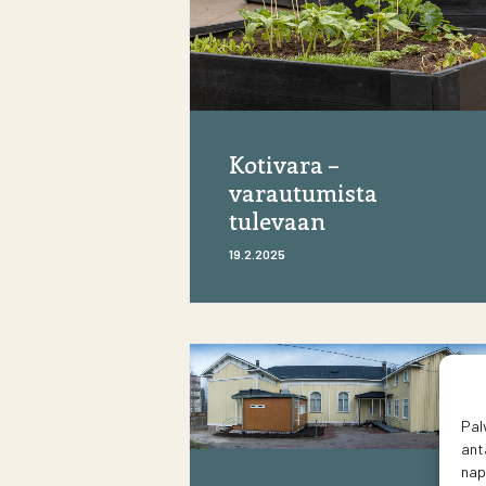
Kotivara –
varautumista
tulevaan
19.2.2025
Pal
ant
nap