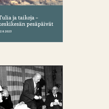
Tulia ja taikoja –
keskikesän pesäpäivät
2.6.2023