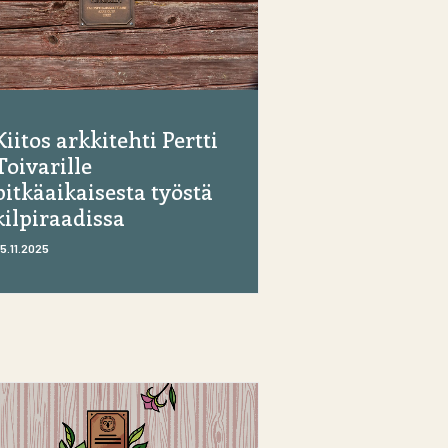
Kiitos arkkitehti Pertti
Toivarille
pitkäaikaisesta työstä
kilpiraadissa
5.11.2025