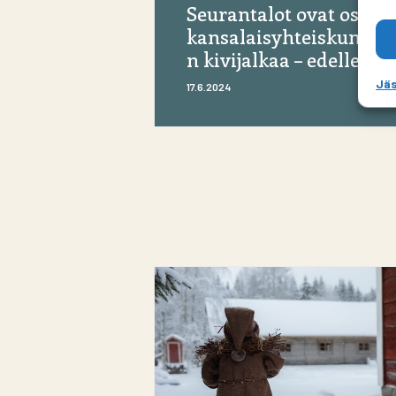
Seurantalot ovat osa
kansalaisyhteiskunna
n kivijalkaa – edelleen
Jäs
17.6.2024