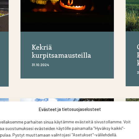
Kekriä
kurpitsamausteilla
31.10.2024
3
Evästeet ja tietosuojaselosteet
vellaksemme parhaiten sinua käytämme evästeitä sivustollamme. Voit
aa suostumuksesi evästeiden käytölle painamalla ”Hyväksy kaikki”-
pulaa. Pystyt muuttamaan valintojasi "Asetukset"-välilehdellä.