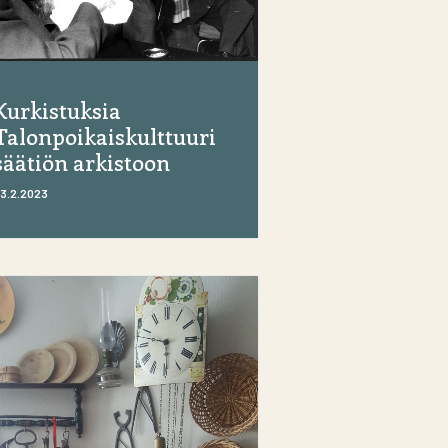
Kurkistuksia
Talonpoikaiskulttuuri
säätiön arkistoon
3.2.2023