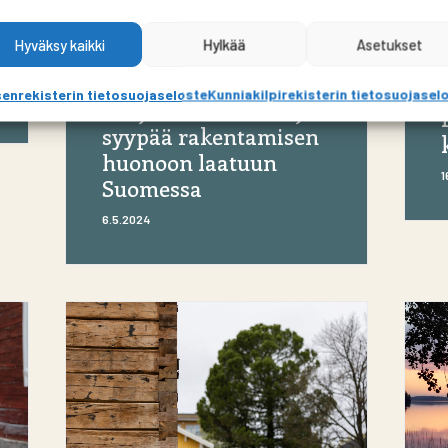
Hyväksy kaikki
Hylkää
Asetukset
C. L. Engel oli
enrekisterin tietosuojaseloste
Kunniakilpirekisterin tietosuojasel
tekijänoikeusvaras ja
syypää rakentamisen
huonoon laatuun
1
Suomessa
6.5.2024