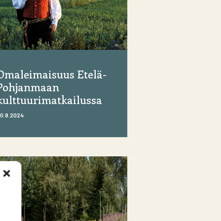
Omaleimaisuus Etelä-
Pohjanmaan
kulttuurimatkailussa
0.8.2024