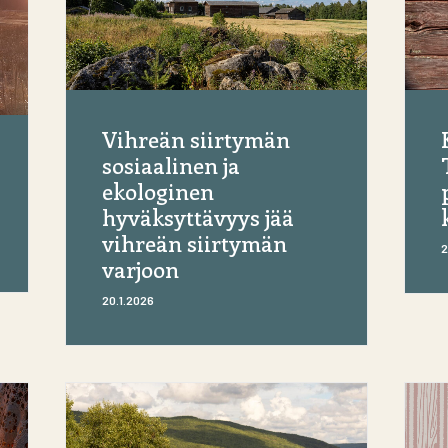
Vihreän siirtymän
sosiaalinen ja
ekologinen
hyväksyttävyys jää
vihreän siirtymän
2
varjoon
20.1.2026