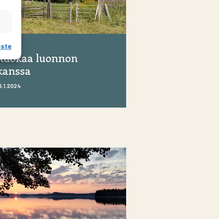
oste
Ruokaa luonnon
kanssa
6.1.2024