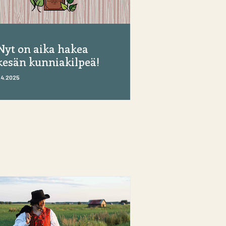
Nyt on aika hakea
kesän kunniakilpeä!
.4.2025