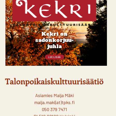
Kekri on
sadonkorjuu-
juhla
LUE LISÄÄ
Asiamies Maija Mäki
maija.maki(at)tpks.fi
050 379 7471