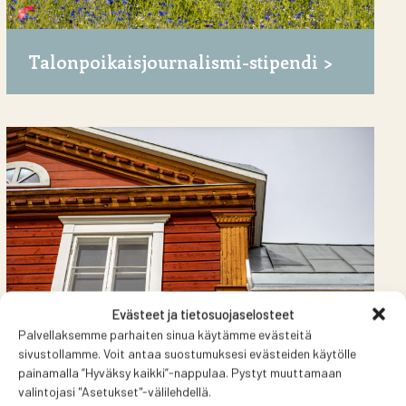
Talonpoikaisjournalismi-stipendi
Evästeet ja tietosuojaselosteet
Palvellaksemme parhaiten sinua käytämme evästeitä
sivustollamme. Voit antaa suostumuksesi evästeiden käytölle
painamalla ”Hyväksy kaikki”-nappulaa. Pystyt muuttamaan
valintojasi "Asetukset"-välilehdellä.
Talot liikkeessä -seminaari Sipoon