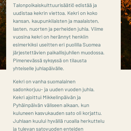
Talonpoikaiskulttuurisäätiö edistää ja
uudistaa kekrin viettoa. Kekri on koko
kansan, kaupunkilaisten ja maalaisten,
lasten, nuorten ja perheiden juhla. Viime
vuosina kekri on herännyt henkiin
esimerkiksi useitten eri puolilla Suomea
järjestettävien paikallisjuhlien muodossa.
Pimenevässä syksyssä on tilausta
yhteiselle juhlapäivälle.
Kekri on vanha suomalainen
sadonkorjuu- ja uuden vuoden juhla.
Kekri ajoittui Mikkelinpäivän ja
Pyhäinpäivän väliseen aikaan, kun
kuluneen kasvukauden sato oli korjattu.
Juhlaan kuului hyvällä ruoalla herkuttelu
ja tulevan satovuoden enteiden