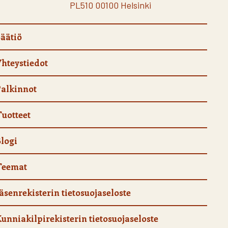
PL510 00100 Helsinki
äätiö
hteystiedot
alkinnot
uotteet
logi
Teemat
äsenrekisterin tietosuojaseloste
unniakilpirekisterin tietosuojaseloste