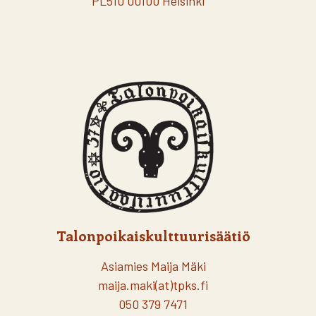
PL510 00100 Helsinki
Talonpoikaiskulttuurisäätiö
Asiamies Maija Mäki
maija.maki(at)tpks.fi
050 379 7471