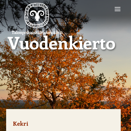
Vuodenkierto
SÄÄTIÖ
PALKINNOT
TUOTTEET
TEEMAT
BLOGI
YHTEYSTIEDOT
Kekri
SEARCH