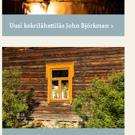
Uusi kekrilähettiläs John Björkman