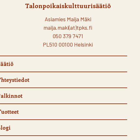
Talonpoikaiskulttuurisäätiö
Asiamies Maija Mäki
maija.maki(at)tpks.fi
050 379 7471
PL510 00100 Helsinki
äätiö
hteystiedot
alkinnot
uotteet
logi