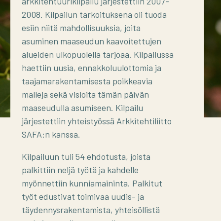
arkkitehtuurikilpailu järjestettiin 2007-
2008. Kilpailun tarkoituksena oli tuoda
esiin niitä mahdollisuuksia, joita
asuminen maaseudun kaavoitettujen
alueiden ulkopuolella tarjoaa. Kilpailussa
haettiin uusia, ennakkoluulottomia ja
taajamarakentamisesta poikkeavia
malleja sekä visioita tämän päivän
maaseudulla asumiseen. Kilpailu
järjestettiin yhteistyössä Arkkitehtiliitto
SAFA:n kanssa.
Kilpailuun tuli 54 ehdotusta, joista
palkittiin neljä työtä ja kahdelle
myönnettiin kunniamaininta. Palkitut
työt edustivat toimivaa uudis- ja
täydennysrakentamista, yhteisöllistä