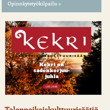
Opinnäytetyökilpailu
Kekri on
sadonkorjuu-
juhla
LUE LISÄÄ