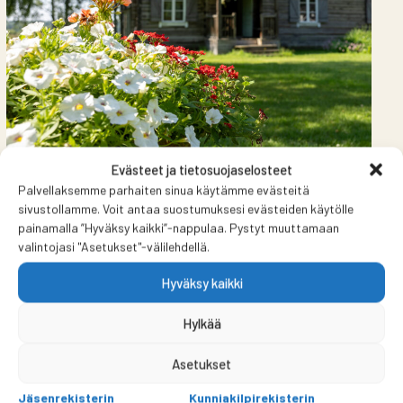
Evästeet ja tietosuojaselosteet
Palvellaksemme parhaiten sinua käytämme evästeitä
Talonpoikaiskulttuurisäätiö palkitsi
sivustollamme. Voit antaa suostumuksesi evästeiden käytölle
vuoden 2025 parhaan opinnäytetyön
painamalla ”Hyväksy kaikki”-nappulaa. Pystyt muuttamaan
valintojasi "Asetukset"-välilehdellä.
Hyväksy kaikki
Hylkää
Asetukset
Jäsenrekisterin
Kunniakilpirekisterin