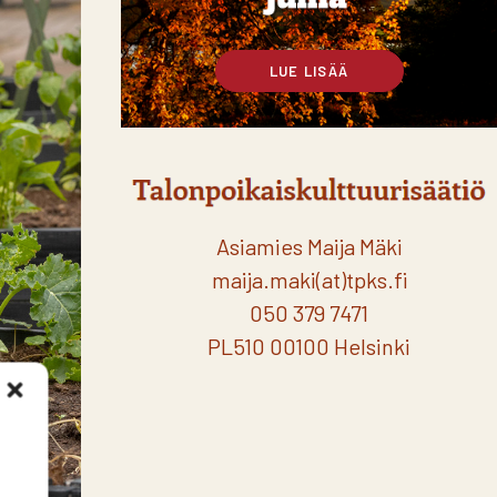
LUE LISÄÄ
Asiamies Maija Mäki
maija.maki(at)tpks.fi
050 379 7471
PL510 00100 Helsinki