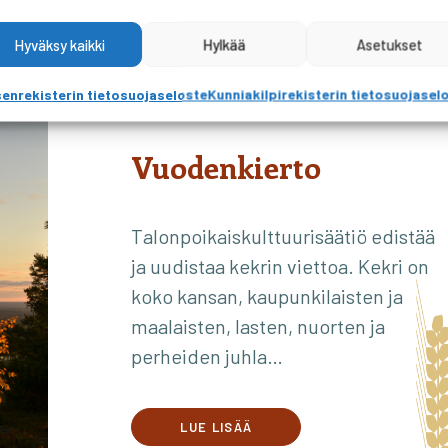
Hyväksy kaikki
Hylkää
Asetukset
enrekisterin tietosuojaseloste
Kunniakilpirekisterin tietosuojasel
Vuodenkierto
Talonpoikaiskulttuurisäätiö edistää
ja uudistaa kekrin viettoa. Kekri on
koko kansan, kaupunkilaisten ja
maalaisten, lasten, nuorten ja
perheiden juhla…
LUE LISÄÄ