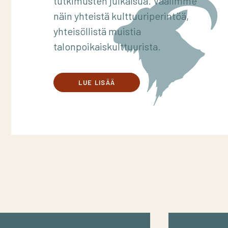
tutkimusten julkaisua. Vaalimme
näin yhteistä kulttuuriperintöä,
yhteisöllistä muistia
talonpoikaiskulttuurista.
LUE LISÄÄ