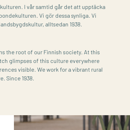
kulturen. I vår samtid går det att upptäcka
bondekulturen. Vi gör dessa synliga. Vi
g landsbygdskultur, alltsedan 1938.
ms the root of our Finnish society. At this
atch glimpses of this culture everywhere
nces visible. We work for a vibrant rural
e. Since 1938.