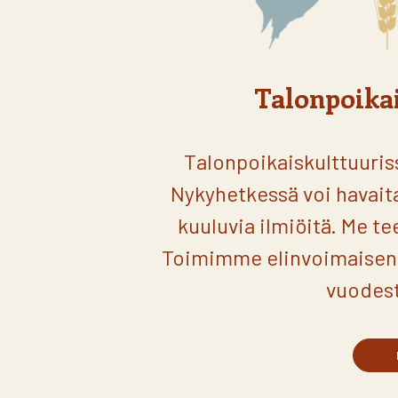
Talonpoikai
Talonpoikaiskulttuuri
Nykyhetkessä voi havait
kuuluvia ilmiöitä. Me t
Toimimme elinvoimaisen 
vuodest