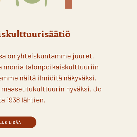
skulttuurisäätiö
ssa on yhteiskuntamme juuret.
a monia talonpoikaiskulttuuriin
eemme näitä ilmiöitä näkyväksi.
maaseutukulttuurin hyväksi. Jo
a 1938 lähtien.
LUE LISÄÄ