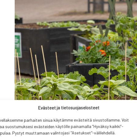
Evästeet ja tietosuojaselosteet
vellaksemme parhaiten sinua käytämme evästeitä sivustollamme. Voit
aa suostumuksesi evästeiden käytölle painamalla ”Hyväksy kaikki”-
pulaa. Pystyt muuttamaan valintojasi "Asetukset"-välilehdellä.