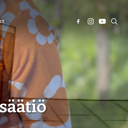
OT
säätiö