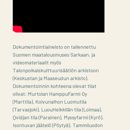
Dokumentointiaineisto on tallennettu
Suomen maatalousmuseo Sarkaan, ja
videomateriaalit myös
Talonpoikaiskulttuurisäätiön arkistoon
(Keskustan ja Maaseudun arkisto).
Dokumentoinnin kohteena olevat tilat
olivat: Murtolan HamppuFarmi Oy
(Marttila), Koivunalhon Luomutila
(Tarvasjoki), LuouHeikkilän tila (Loimaa),
Qvidjan tila (Parainen), Myssyfarmi (Kyrö),
Isontuvan jäätelö (Pöytyä), Tammiluodon