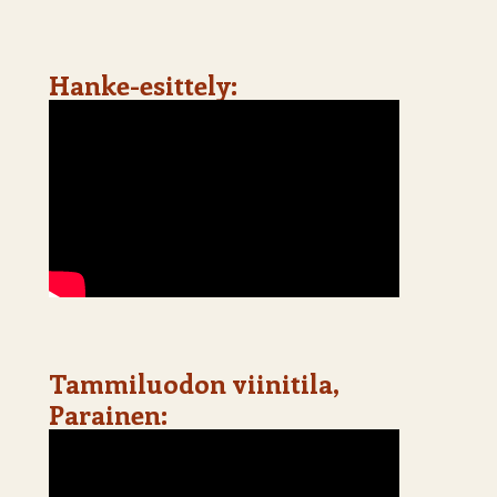
Hanke-esittely:
Tammiluodon viinitila,
Parainen: