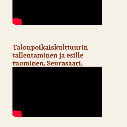
Talonpoikaiskulttuurin
tallentaminen ja esille
tuominen, Seurasaari,