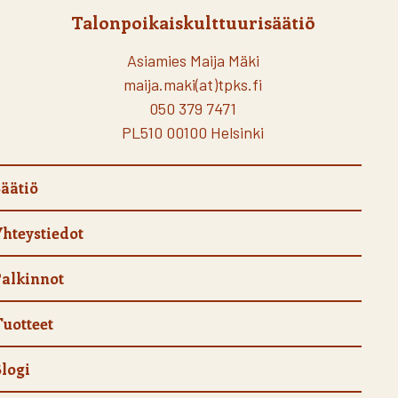
Talonpoikaiskulttuurisäätiö
Asiamies Maija Mäki
maija.maki(at)tpks.fi
050 379 7471
PL510 00100 Helsinki
äätiö
hteystiedot
alkinnot
uotteet
logi