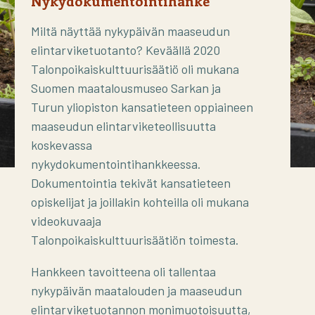
Nykydokumentointihanke
Miltä näyttää nykypäivän maaseudun
elintarviketuotanto? Keväällä 2020
Talonpoikaiskulttuurisäätiö oli mukana
Suomen maatalousmuseo Sarkan ja
Turun yliopiston kansatieteen oppiaineen
maaseudun elintarviketeollisuutta
koskevassa
nykydokumentointihankkeessa.
Dokumentointia tekivät kansatieteen
opiskelijat ja joillakin kohteilla oli mukana
videokuvaaja
Talonpoikaiskulttuurisäätiön toimesta.
Hankkeen tavoitteena oli tallentaa
nykypäivän maatalouden ja maaseudun
elintarviketuotannon monimuotoisuutta,