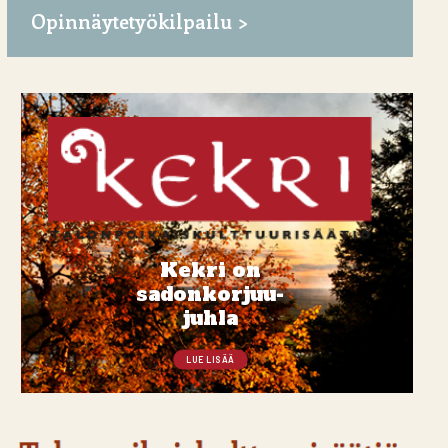
Opinnäytetyökilpailu
Kekri on
sadonkorjuu-
juhla
LUE LISÄÄ