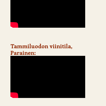
Tammiluodon viinitila,
Parainen: