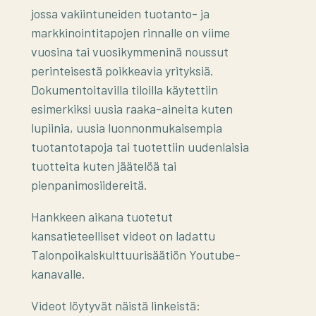
jossa vakiintuneiden tuotanto- ja
markkinointitapojen rinnalle on viime
vuosina tai vuosikymmeninä noussut
perinteisestä poikkeavia yrityksiä.
Dokumentoitavilla tiloilla käytettiin
esimerkiksi uusia raaka-aineita kuten
lupiinia, uusia luonnonmukaisempia
tuotantotapoja tai tuotettiin uudenlaisia
tuotteita kuten jäätelöä tai
pienpanimosiidereitä.
Hankkeen aikana tuotetut
kansatieteelliset videot on ladattu
Talonpoikaiskulttuurisäätiön Youtube-
kanavalle.
Videot löytyvät näistä linkeistä: