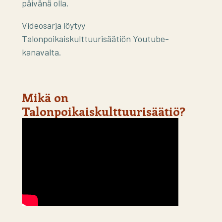
päivänä olla.
Videosarja löytyy
Talonpoikaiskulttuurisäätiön Youtube-
kanavalta.
Mikä on
Talonpoikaiskulttuurisäätiö?