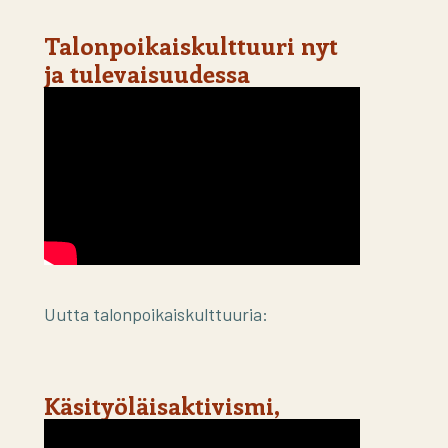
Talonpoikaiskulttuuri nyt
ja tulevaisuudessa
Uutta talonpoikaiskulttuuria:
Käsityöläisaktivismi,