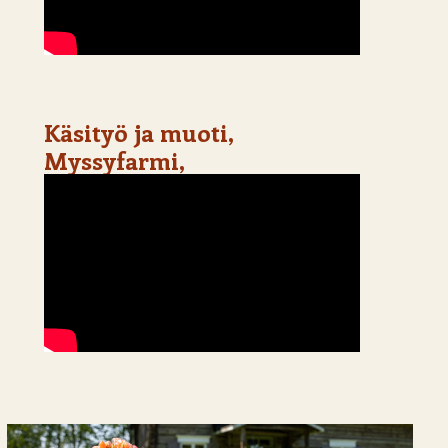
Käsityö ja muoti,
Myssyfarmi,