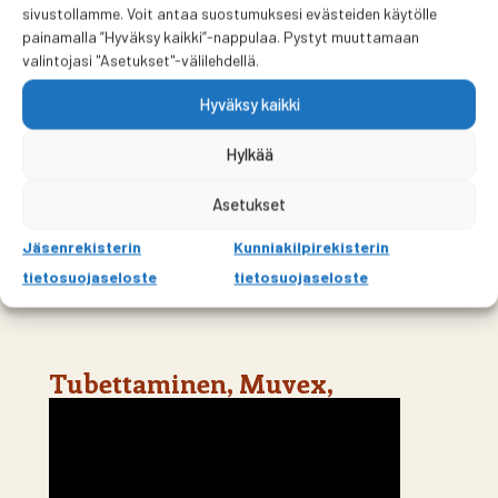
sivustollamme. Voit antaa suostumuksesi evästeiden käytölle
painamalla ”Hyväksy kaikki”-nappulaa. Pystyt muuttamaan
Matkailuyrittäjyys,
valintojasi "Asetukset"-välilehdellä.
Punkaharju,
Hyväksy kaikki
Hylkää
Asetukset
Jäsenrekisterin
Kunniakilpirekisterin
tietosuojaseloste
tietosuojaseloste
Tubettaminen, Muvex,