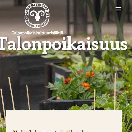
Talonpoikaisuus
SÄÄTIÖ
PALKINNOT
TUOTTEET
TEEMAT
BLOGI
YHTEYSTIEDOT
SEARCH