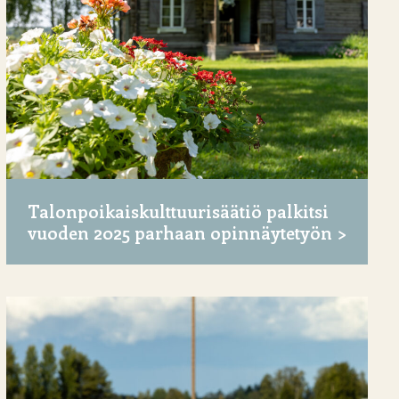
Talonpoikaiskulttuurisäätiö palkitsi
vuoden 2025 parhaan opinnäytetyön