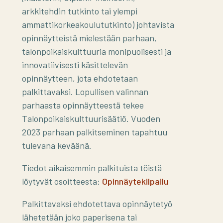
arkkitehdin tutkinto tai ylempi
ammattikorkeakoulututkinto) johtavista
opinnäytteistä mielestään parhaan,
talonpoikaiskulttuuria monipuolisesti ja
innovatiivisesti käsittelevän
opinnäytteen, jota ehdotetaan
palkittavaksi. Lopullisen valinnan
parhaasta opinnäytteestä tekee
Talonpoikaiskulttuurisäätiö. Vuoden
2023 parhaan palkitseminen tapahtuu
tulevana keväänä.
Tiedot aikaisemmin palkituista töistä
löytyvät osoitteesta:
Opinnäytekilpailu
Palkittavaksi ehdotettava opinnäytetyö
lähetetään joko paperisena tai