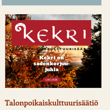
Kekri on
sadonkorjuu-
juhla
LUE LISÄÄ