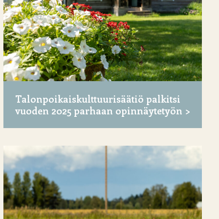
Talonpoikaiskulttuurisäätiö palkitsi
vuoden 2025 parhaan opinnäytetyön