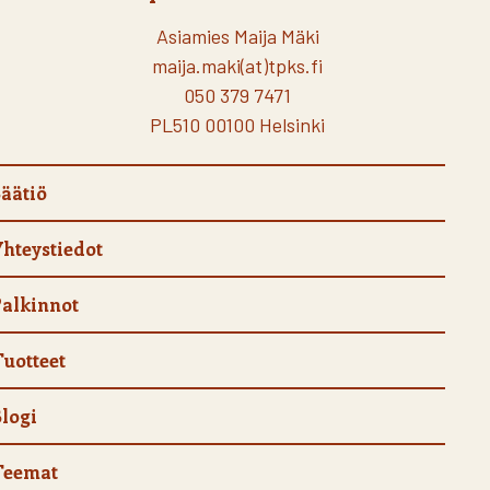
Asiamies Maija Mäki
maija.maki(at)tpks.fi
050 379 7471
PL510 00100 Helsinki
äätiö
hteystiedot
alkinnot
uotteet
logi
Teemat