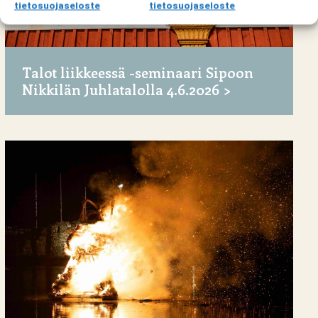
tietosuojaseloste
tietosuojaseloste
Talot liikkeessä -seminaari Sipoon
Nikkilän Juhlatalolla 4.6.2026