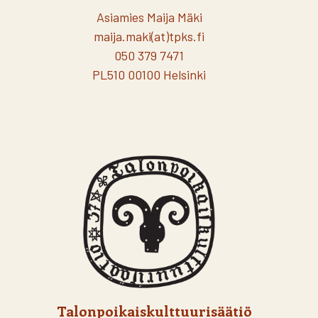
Asiamies Maija Mäki
maija.maki(at)tpks.fi
050 379 7471
PL510 00100 Helsinki
Talonpoikaiskulttuurisäätiö