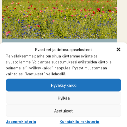
Talonpoikaisjournalismi-stipendi
Evästeet ja tietosuojaselosteet
Palvellaksemme parhaiten sinua käytämme evästeitä
sivustollamme. Voit antaa suostumuksesi evästeiden käytölle
painamalla ”Hyväksy kaikki”-nappulaa. Pystyt muuttamaan
valintojasi "Asetukset"-välilehdellä.
Hyväksy kaikki
Hylkää
Asetukset
Jäsenrekisterin
Kunniakilpirekisterin