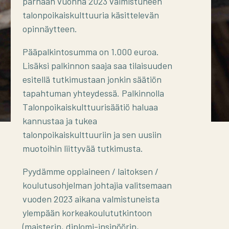
parhaan vuonna 2023 valmistuneen
talonpoikaiskulttuuria käsittelevän
opinnäytteen.
Pääpalkintosumma on 1.000 euroa.
Lisäksi palkinnon saaja saa tilaisuuden
esitellä tutkimustaan jonkin säätiön
tapahtuman yhteydessä. Palkinnolla
Talonpoikaiskulttuurisäätiö haluaa
kannustaa ja tukea
talonpoikaiskulttuuriin ja sen uusiin
muotoihin liittyvää tutkimusta.
Pyydämme oppiaineen / laitoksen /
koulutusohjelman johtajia valitsemaan
vuoden 2023 aikana valmistuneista
ylempään korkeakoulututkintoon
(maisterin, diplomi-insinöörin,