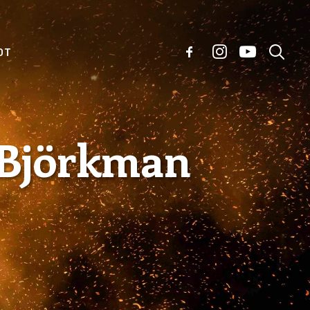
OT
n Björkman