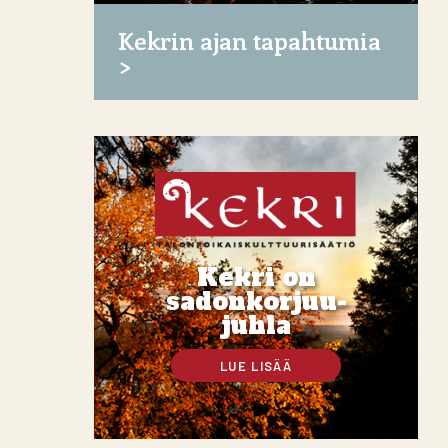
Kekrin ajan tapahtumia
Kekri on
sadonkorjuu-
juhla
LUE LISÄÄ