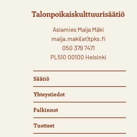
Asiamies Maija Mäki
maija.maki(at)tpks.fi
050 379 7471
PL510 00100 Helsinki
Säätiö
Yhteystiedot
Palkinnot
Tuotteet