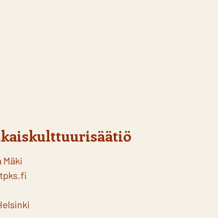
kaiskulttuurisäätiö
a Mäki
tpks.fi
elsinki