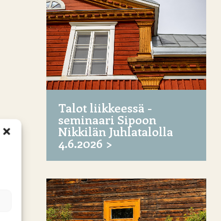
Talot liikkeessä -
seminaari Sipoon
Nikkilän Juhlatalolla
4.6.2026