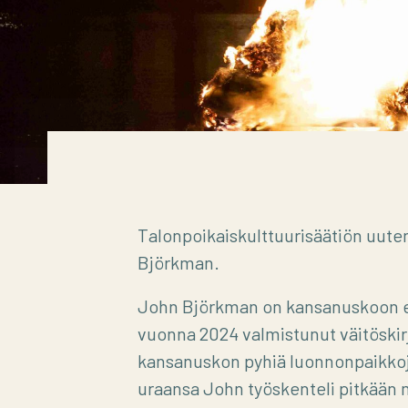
Talonpoikaiskulttuurisäätiön uuten
Björkman.
John Björkman on kansanuskoon eri
vuonna 2024 valmistunut väitöskir
kansanuskon pyhiä luonnonpaikko
uraansa John työskenteli pitkään 