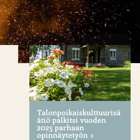
Talonpoikaiskulttuurisä
ätiö palkitsi vuoden
2025 parhaan
opinnäytetyön