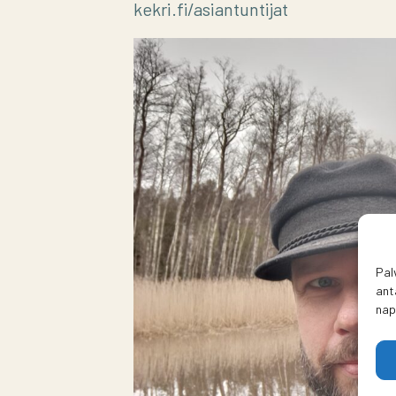
kekri.fi/asiantuntijat
Pal
ant
nap