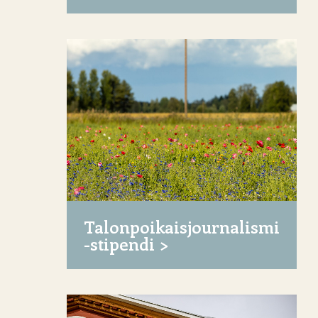
Talonpoikaisjournalismi
-stipendi