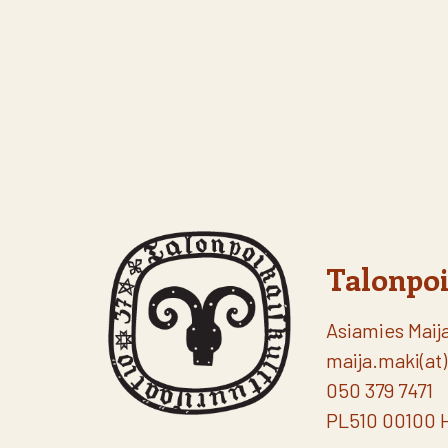
Talonpoi
Asiamies Maij
maija.maki(at)
050 379 7471
PL510 00100 H