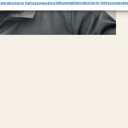
enrekisterin tietosuojaseloste
Kunniakilpirekisterin tietosuojasel