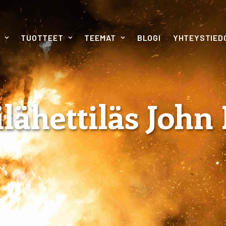
TUOTTEET
TEEMAT
BLOGI
YHTEYSTIED
ilähettiläs Joh