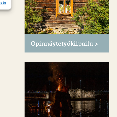
oste
Opinnäytetyökilpailu