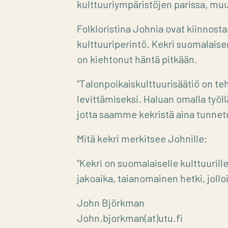
kulttuuriympäristöjen parissa, m
Folkloristina Johnia ovat kiinnost
kulttuuriperintö. Kekri suomalais
on kiehtonut häntä pitkään.
”Talonpoikaiskulttuurisäätiö on te
levittämiseksi. Haluan omalla työll
jotta saamme kekristä aina tunne
Mitä kekri merkitsee Johnille:
”Kekri on suomalaiselle kulttuurill
jakoaika, taianomainen hetki, jolloi
John Björkman
John.bjorkman(at)utu.fi