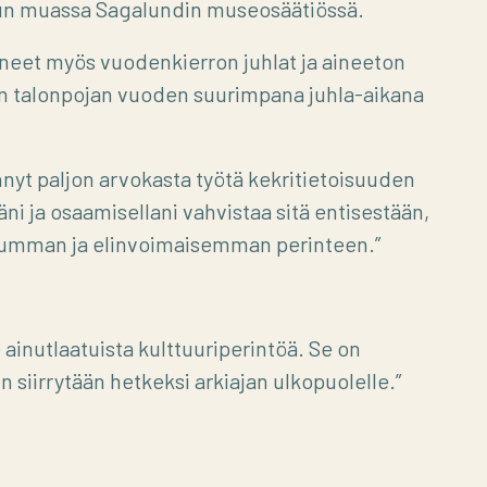
uun muassa Sagalundin museosäätiössä.
aneet myös vuodenkierron juhlat ja aineeton
en talonpojan vuoden suurimpana juhla-aikana
hnyt paljon arvokasta työtä kekritietoisuuden
äni ja osaamisellani vahvistaa sitä entisestään,
tumman ja elinvoimaisemman perinteen.”
e ainutlaatuista kulttuuriperintöä. Se on
n siirrytään hetkeksi arkiajan ulkopuolelle.”