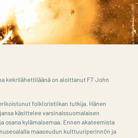
a kekrilähettiläänä on aloittanut FT John
koistunut folkloristiikan tutkija. Hänen
jansa käsittelee varsinaissuomalaisen
ja osana kylämaisemaa. Ennen akateemista
museoalalla maaseudun kulttuuriperinnön ja