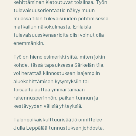
kehittäminen kietoutuvat toisiinsa. Työn
tulevaisuusorientaatio näkyy muun
muassa tilan tulevaisuuden pohtimisessa
matkailun näkökulmasta. Erilaisia
tulevaisuusskenaarioita olisi voinut olla
enemmänkin.
Työ on hieno esimerkki siitä, miten jokin
kohde, tässä tapauksessa Särkelän tila,
voi herättää kiinnostuksen laajempiin
aluekehittämisen kysymyksiin tai
toisaalta auttaa ymmärtämään
rakennusperinnön, paikan tunnun ja
kestävyyden välisiä yhteyksiä.
Talonpoikaiskulttuurisäätiö onnittelee
Julia Leppälää tunnustuksen johdosta.