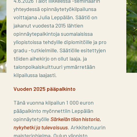
4.6.2026 Talot liikkeessä -seminaarin
yhteydessä opinnäytetyökilpailunsa
voittajana Julia Leppälän. Säätiö on
jakanut vuodesta 2015 lähtien
opinnäytepalkintoja suomalaisissa
yliopistoissa tehdyille diplomitöille ja pro
gradu -tutkielmille. Säätiölle esitettyjen
töiden aihekirjo on ollut laaja, ja
talonpoikaiskulttuuri ymmärretään
kilpailussa laajasti.
Vuoden 2025 pääpalkinto
Tänä vuonna kilpailun 1 000 euron
pääpalkinto myönnettiin Leppälän
opinnäytetyölle
Särkelän tilan historia,
nykyhetki ja tulevaisuus
. Arkkitehtuurin
maisteriohjelma, Oulun yliopisto.