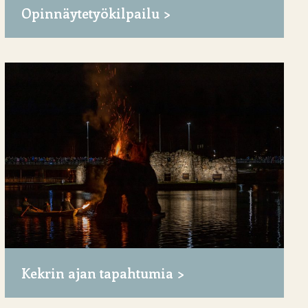
Opinnäytetyökilpailu
Kekrin ajan tapahtumia