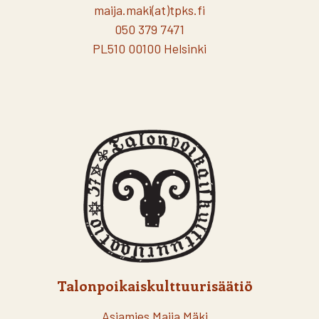
maija.maki(at)tpks.fi
050 379 7471
PL510 00100 Helsinki
Talonpoikaiskulttuurisäätiö
Asiamies Maija Mäki