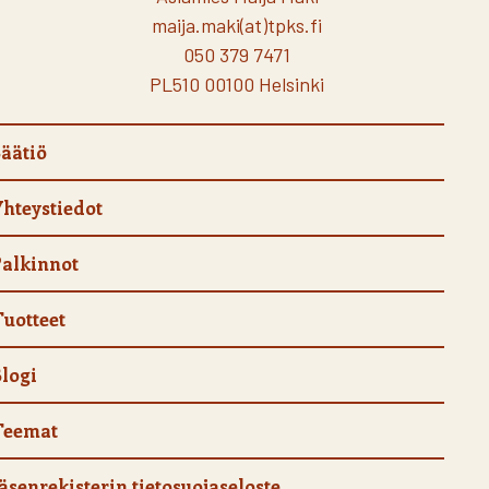
maija.maki(at)tpks.fi
050 379 7471
PL510 00100 Helsinki
äätiö
hteystiedot
alkinnot
uotteet
logi
Teemat
äsenrekisterin tietosuojaseloste