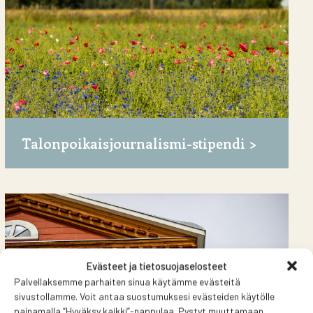
Talonpoikaisjournalismi-stipendi
Evästeet ja tietosuojaselosteet
Palvellaksemme parhaiten sinua käytämme evästeitä
sivustollamme. Voit antaa suostumuksesi evästeiden käytölle
painamalla ”Hyväksy kaikki”-nappulaa. Pystyt muuttamaan