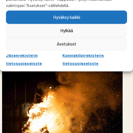
valintojasi "Asetukset"-välilehdellä.
Hyväksy kaikki
Hylkää
Talot liikkeessä -seminaari Sipoon
Asetukset
Nikkilän Juhlatalolla 4.6.2026
Jäsenrekisterin
Kunniakilpirekisterin
tietosuojaseloste
tietosuojaseloste