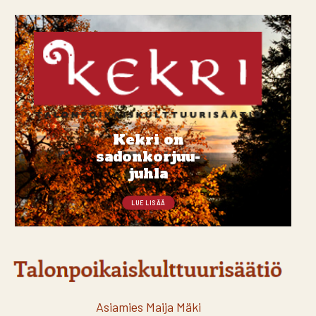
Kekri on
sadonkorjuu-
juhla
LUE LISÄÄ
Asiamies Maija Mäki