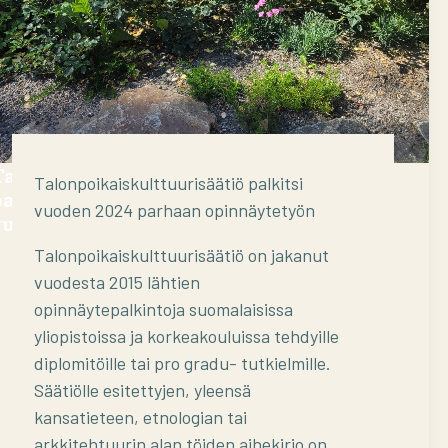
Talonpoikaiskulttuurisäätiö palkitsi
Talonpoikaiskulttuurisäätiö palkitsi
parhaita opinnäytetöitä jäsenistön
vuoden 2024 parhaan opinnäytetyön
vuosikokouksessa Paraisilla
Talonpoikaiskulttuurisäätiö on jakanut
vuodesta 2015 lähtien
opinnäytepalkintoja suomalaisissa
yliopistoissa ja korkeakouluissa tehdyille
diplomitöille tai pro gradu- tutkielmille.
Säätiölle esitettyjen, yleensä
kansatieteen, etnologian tai
arkkitehtuurin alan töiden aihekirjo on