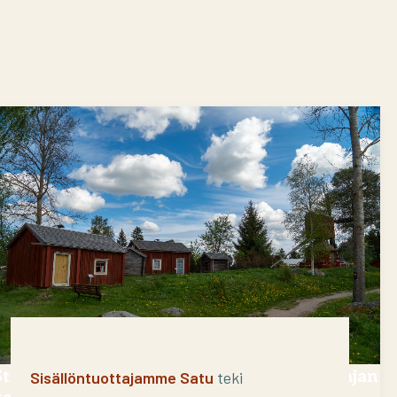
Stundarsista Savukoskelle – sisällöntuottajan
Sisällöntuottajamme Satu
teki
kesäinen kulttuurimatka