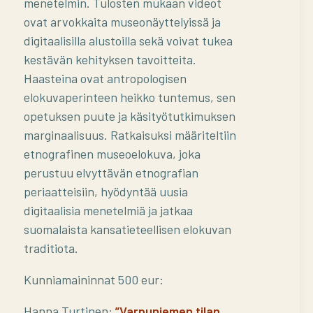
menetelmin. Tulosten mukaan videot
ovat arvokkaita museonäyttelyissä ja
digitaalisilla alustoilla sekä voivat tukea
kestävän kehityksen tavoitteita.
Haasteina ovat antropologisen
elokuvaperinteen heikko tuntemus, sen
opetuksen puute ja käsityötutkimuksen
marginaalisuus. Ratkaisuksi määriteltiin
etnografinen museoelokuva, joka
perustuu elvyttävän etnografian
periaatteisiin, hyödyntää uusia
digitaalisia menetelmiä ja jatkaa
suomalaista kansatieteellisen elokuvan
traditiota.
Kunniamaininnat 500 eur:
Hanna Turtinen:
”Varpuniemen tilan