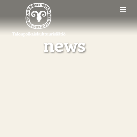
news
SEARCH