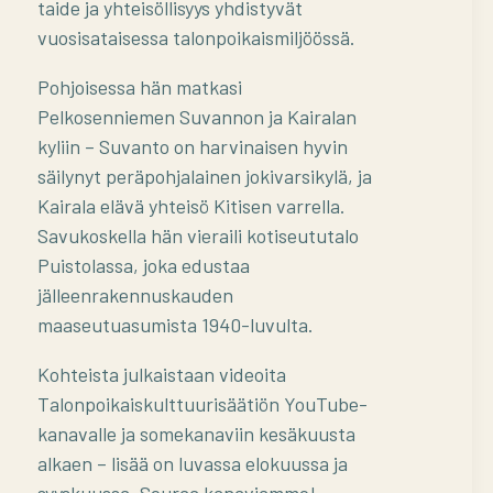
taide ja yhteisöllisyys yhdistyvät
vuosisataisessa talonpoikaismiljöössä.
Pohjoisessa hän matkasi
Pelkosenniemen Suvannon ja Kairalan
kyliin – Suvanto on harvinaisen hyvin
säilynyt peräpohjalainen jokivarsikylä, ja
Kairala elävä yhteisö Kitisen varrella.
Savukoskella hän vieraili kotiseututalo
Puistolassa, joka edustaa
jälleenrakennuskauden
maaseutuasumista 1940-luvulta.
Kohteista julkaistaan videoita
Talonpoikaiskulttuurisäätiön YouTube-
kanavalle ja somekanaviin kesäkuusta
alkaen – lisää on luvassa elokuussa ja
syyskuussa. Seuraa kanaviamme!