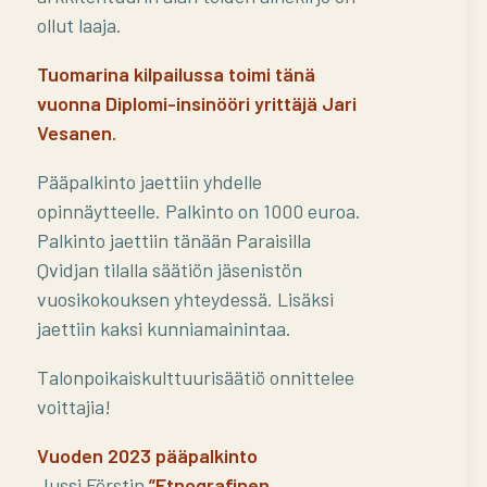
ollut laaja.
Tuomarina kilpailussa toimi tänä
vuonna Diplomi-insinööri yrittäjä Jari
Vesanen.
Pääpalkinto jaettiin yhdelle
opinnäytteelle. Palkinto on 1000 euroa.
Palkinto jaettiin tänään Paraisilla
Qvidjan tilalla säätiön jäsenistön
vuosikokouksen yhteydessä. Lisäksi
jaettiin kaksi kunniamainintaa.
Talonpoikaiskulttuurisäätiö onnittelee
voittajia!
Vuoden 2023 pääpalkinto
Jussi Förstin
”Etnografinen