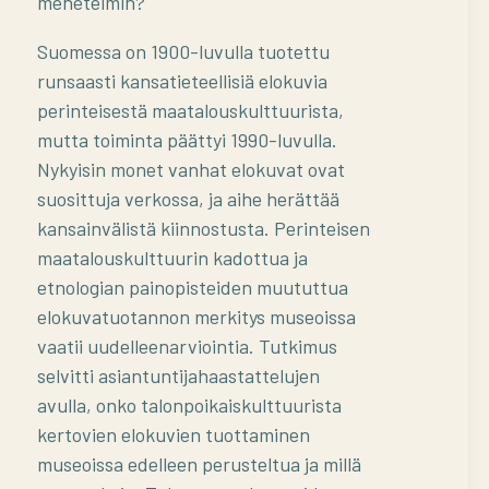
menetelmin?
Suomessa on 1900-luvulla tuotettu
runsaasti kansatieteellisiä elokuvia
perinteisestä maatalouskulttuurista,
mutta toiminta päättyi 1990-luvulla.
Nykyisin monet vanhat elokuvat ovat
suosittuja verkossa, ja aihe herättää
kansainvälistä kiinnostusta. Perinteisen
maatalouskulttuurin kadottua ja
etnologian painopisteiden muututtua
elokuvatuotannon merkitys museoissa
vaatii uudelleenarviointia. Tutkimus
selvitti asiantuntijahaastattelujen
avulla, onko talonpoikaiskulttuurista
kertovien elokuvien tuottaminen
museoissa edelleen perusteltua ja millä