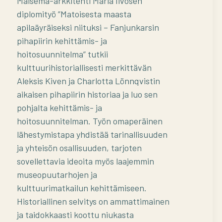
Maisema-arkkitehti Maria Ilvosen
diplomityö ”Matoisesta maasta
apilaäyräiseksi niituksi – Fanjunkarsin
pihapiirin kehittämis- ja
hoitosuunnitelma” tutkii
kulttuurihistoriallisesti merkittävän
Aleksis Kiven ja Charlotta Lönnqvistin
aikaisen pihapiirin historiaa ja luo sen
pohjalta kehittämis- ja
hoitosuunnitelman. Työn omaperäinen
lähestymistapa yhdistää tarinallisuuden
ja yhteisön osallisuuden, tarjoten
sovellettavia ideoita myös laajemmin
museopuutarhojen ja
kulttuurimatkailun kehittämiseen.
Historiallinen selvitys on ammattimainen
ja taidokkaasti koottu niukasta