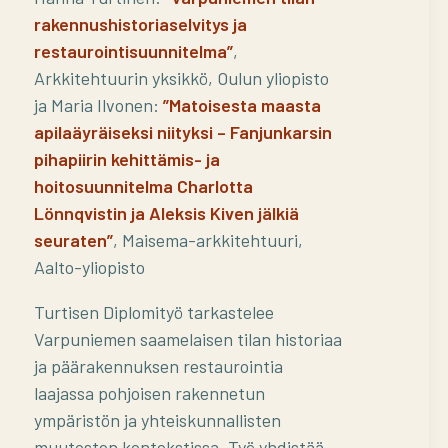
rakennushistoriaselvitys ja
restaurointisuunnitelma”
,
Arkkitehtuurin yksikkö, Oulun yliopisto
ja Maria Ilvonen:
”Matoisesta maasta
apilaäyräiseksi niityksi – Fanjunkarsin
pihapiirin kehittämis- ja
hoitosuunnitelma Charlotta
Lönnqvistin ja Aleksis Kiven jälkiä
seuraten”
, Maisema-arkkitehtuuri,
Aalto-yliopisto
Turtisen Diplomityö tarkastelee
Varpuniemen saamelaisen tilan historiaa
ja päärakennuksen restaurointia
laajassa pohjoisen rakennetun
ympäristön ja yhteiskunnallisten
muutosten kontekstissa. Työ yhdistää