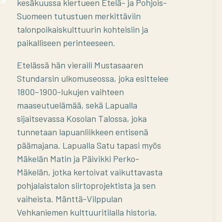
kesäkuussa kiertueen Etelä- ja Pohjois-
Suomeen tutustuen merkittäviin
talonpoikaiskulttuurin kohteisiin ja
paikalliseen perinteeseen.
Etelässä hän vieraili Mustasaaren
Stundarsin ulkomuseossa, joka esittelee
1800–1900-lukujen vaihteen
maaseutuelämää, sekä Lapualla
sijaitsevassa Kosolan Talossa, joka
tunnetaan lapuanliikkeen entisenä
päämajana. Lapualla Satu tapasi myös
Mäkelän Matin ja Päivikki Perko-
Mäkelän, jotka kertoivat vaikuttavasta
pohjalaistalon siirtoprojektista ja sen
vaiheista. Mänttä-Vilppulan
Vehkaniemen kulttuuritilalla historia,