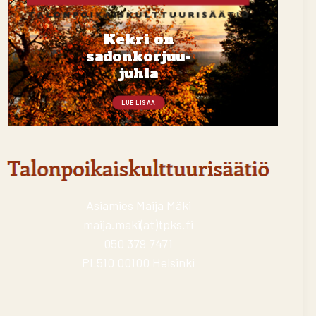
Kekri on
sadonkorjuu-
juhla
LUE LISÄÄ
Asiamies Maija Mäki
maija.maki(at)tpks.fi
050 379 7471
PL510 00100 Helsinki