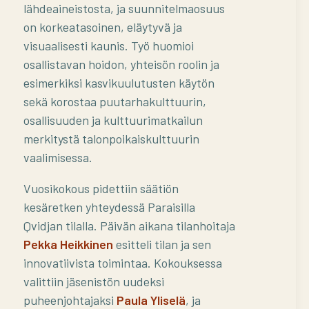
lähdeaineistosta, ja suunnitelmaosuus
on korkeatasoinen, eläytyvä ja
visuaalisesti kaunis. Työ huomioi
osallistavan hoidon, yhteisön roolin ja
esimerkiksi kasvikuulutusten käytön
sekä korostaa puutarhakulttuurin,
osallisuuden ja kulttuurimatkailun
merkitystä talonpoikaiskulttuurin
vaalimisessa.
Vuosikokous pidettiin säätiön
kesäretken yhteydessä Paraisilla
Qvidjan tilalla. Päivän aikana tilanhoitaja
Pekka Heikkinen
esitteli tilan ja sen
innovatiivista toimintaa. Kokouksessa
valittiin jäsenistön uudeksi
puheenjohtajaksi
Paula Yliselä
, ja