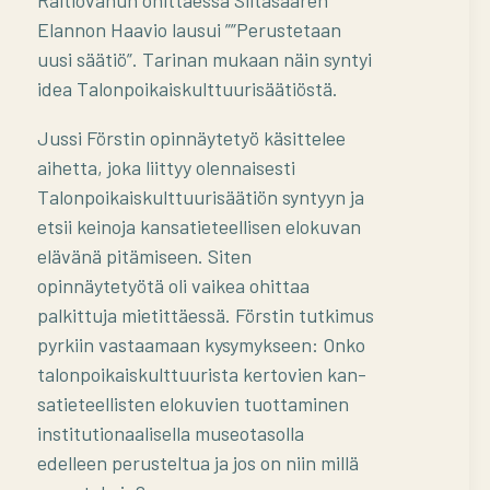
Raitiovanun ohittaessa Siltasaaren
Elannon Haavio lausui ””Perustetaan
uusi säätiö”. Tarinan mukaan näin syntyi
idea Talonpoikaiskulttuurisäätiöstä.
Jussi Förstin opinnäytetyö käsittelee
aihetta, joka liittyy olennaisesti
Talonpoikaiskulttuurisäätiön syntyyn ja
etsii keinoja kansatieteellisen elokuvan
elävänä pitämiseen. Siten
opinnäytetyötä oli vaikea ohittaa
palkittuja mietittäessä. Förstin tutkimus
pyrkiin vastaamaan kysymykseen: Onko
talonpoikaiskulttuurista kertovien kan-
satieteellisten elokuvien tuottaminen
institutionaalisella museotasolla
edelleen perusteltua ja jos on niin millä