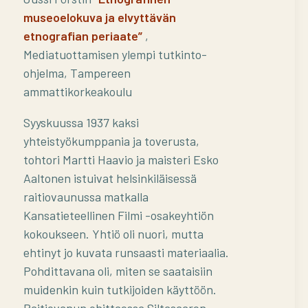
museoelokuva ja elvyttävän
etnografian periaate”
,
Mediatuottamisen ylempi tutkinto-
ohjelma, Tampereen
ammattikorkeakoulu
Syyskuussa 1937 kaksi
yhteistyökumppania ja toverusta,
tohtori Martti Haavio ja maisteri Esko
Aaltonen istuivat helsinkiläisessä
raitiovaunussa matkalla
Kansatieteellinen Filmi -osakeyhtiön
kokoukseen. Yhtiö oli nuori, mutta
ehtinyt jo kuvata runsaasti materiaalia.
Pohdittavana oli, miten se saataisiin
muidenkin kuin tutkijoiden käyttöön.