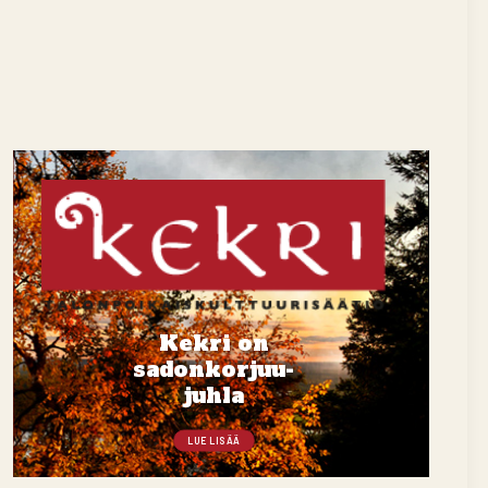
Kekri on
sadonkorjuu-
juhla
LUE LISÄÄ