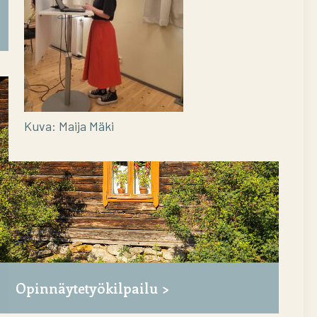
Uusi kekrilähettiläs John Björkman
Kuva: Maija Mäki
Opinnäytetyökilpailu