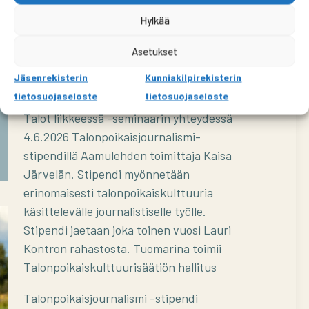
Hylkää
Asetukset
Jäsenrekisterin
Kunniakilpirekisterin
tietosuojaseloste
tietosuojaseloste
Talonpoikaiskulttuurisäätiö palkitsi
Talonpoikaisjournalismi-stipendi
Talot liikkeessä -seminaarin yhteydessä
Talonpoikaiskulttuurisäätiö palkitsi
4.6.2026 Talonpoikaisjournalismi-
vuoden 2025 parhaan opinnäytetyön
stipendillä Aamulehden toimittaja Kaisa
Järvelän. Stipendi myönnetään
erinomaisesti talonpoikaiskulttuuria
käsittelevälle journalistiselle työlle.
Stipendi jaetaan joka toinen vuosi Lauri
Kontron rahastosta. Tuomarina toimii
Talonpoikaiskulttuurisäätiön hallitus
Talonpoikaisjournalismi -stipendi