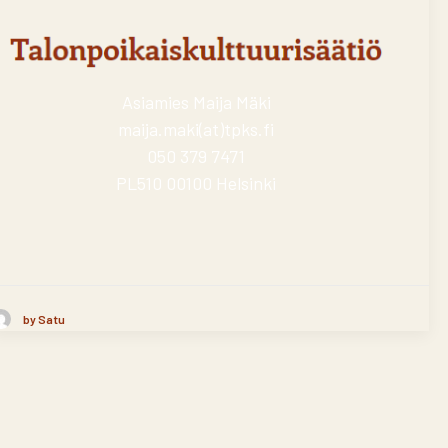
Asiamies Maija Mäki
maija.maki(at)tpks.fi
050 379 7471
PL510 00100 Helsinki
by Satu