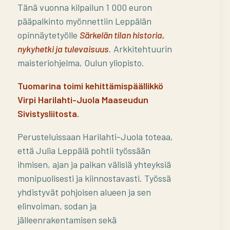
Tänä vuonna kilpailun 1 000 euron
pääpalkinto myönnettiin Leppälän
opinnäytetyölle
Särkelän tilan historia,
nykyhetki ja tulevaisuus
. Arkkitehtuurin
maisteriohjelma, Oulun yliopisto.
Tuomarina toimi kehittämispäällikkö
Virpi Harilahti-Juola Maaseudun
Sivistysliitosta.
Perusteluissaan Harilahti-Juola toteaa,
että Julia Leppälä pohtii työssään
ihmisen, ajan ja paikan välisiä yhteyksiä
monipuolisesti ja kiinnostavasti. Työssä
yhdistyvät pohjoisen alueen ja sen
elinvoiman, sodan ja
jälleenrakentamisen sekä