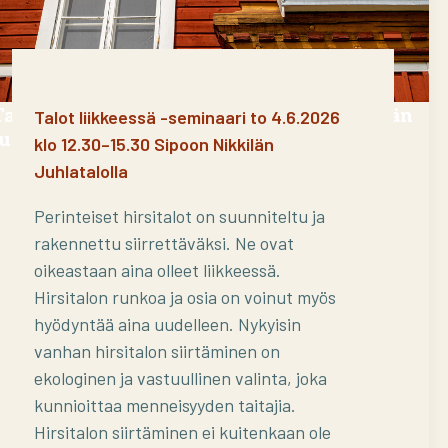
Talot liikkeessä -seminaari Sipoon Nikkilän
Talot liikkeessä -seminaari to 4.6.2026
Juhlatalolla 4.6.2026
klo 12.30–15.30 Sipoon Nikkilän
Juhlatalolla
Perinteiset hirsitalot on suunniteltu ja
rakennettu siirrettäväksi. Ne ovat
oikeastaan aina olleet liikkeessä.
Hirsitalon runkoa ja osia on voinut myös
hyödyntää aina uudelleen. Nykyisin
vanhan hirsitalon siirtäminen on
ekologinen ja vastuullinen valinta, joka
kunnioittaa menneisyyden taitajia.
Hirsitalon siirtäminen ei kuitenkaan ole