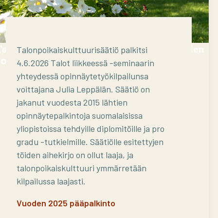
Talonpoikaiskulttuurisäätiö palkitsi vuoden
Talonpoikaiskulttuurisäätiö palkitsi
2025 parhaan opinnäytetyön
4.6.2026 Talot liikkeessä -seminaarin
yhteydessä opinnäytetyökilpailunsa
voittajana Julia Leppälän. Säätiö on
jakanut vuodesta 2015 lähtien
opinnäytepalkintoja suomalaisissa
yliopistoissa tehdyille diplomitöille ja pro
gradu -tutkielmille. Säätiölle esitettyjen
töiden aihekirjo on ollut laaja, ja
talonpoikaiskulttuuri ymmärretään
kilpailussa laajasti.
Vuoden 2025 pääpalkinto