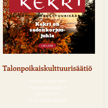
Kekri on
sadonkorjuu-
juhla
LUE LISÄÄ
Asiamies Maija Mäki
maija.maki(at)tpks.fi
050 379 7471
PL510 00100 Helsinki