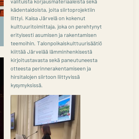
valituista korjausmateriaaleista sekä
kädentaidoista, joita siirtoprojektiin
liittyi. Kaisa Järvelä on kokenut
kulttuuritoimittaja, joka on perehtynyt
Talot liikkeessä -seminaari Sipoon
Nikkilän Juhlatalolla 4.6.2026
erityisesti asumisen ja rakentamisen
teemoihin. Talonpoikaiskulttuurisäätiö
kiittää Järvelää lämminhenkisestä
kirjoitustavasta sekä paneutuneesta
otteesta perinnerakentamiseen ja
hirsitalojen siirtoon liittyvissä
kysymyksissä.