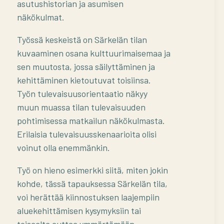
asutushistorian ja asumisen
näkökulmat.
Työssä keskeistä on Särkelän tilan
kuvaaminen osana kulttuurimaisemaa ja
sen muutosta, jossa säilyttäminen ja
kehittäminen kietoutuvat toisiinsa.
Työn tulevaisuusorientaatio näkyy
muun muassa tilan tulevaisuuden
pohtimisessa matkailun näkökulmasta.
Erilaisia tulevaisuusskenaarioita olisi
voinut olla enemmänkin.
Työ on hieno esimerkki siitä, miten jokin
kohde, tässä tapauksessa Särkelän tila,
voi herättää kiinnostuksen laajempiin
aluekehittämisen kysymyksiin tai
toisaalta auttaa ymmärtämään