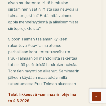
aivan mutkatonta. Mitä hirsitalon
siirtäminen vaatii? Mistä saa neuvoja ja
tukea projektiin? Entä mitä voimme
oppia menneisyydestä ja aikaisemmista
siirtoprojekteista?
Sipoon Talman taajaman kylkeen
rakentuva Puu-Talma etenee
parhaillaan kohti toteutusvaihetta.
Puu-Talmaan on mahdollista rakentaa
tai siirtää perinteisiä hirsirakennuksia.
Tonttien myynti on alkanut. Seminaarin
jälkeen käydään maastokäynnillä
tutustumassa Puu-Talman alueeseen.
Talot liikkeessä -seminaarin ohjelma
to 4.6.2026