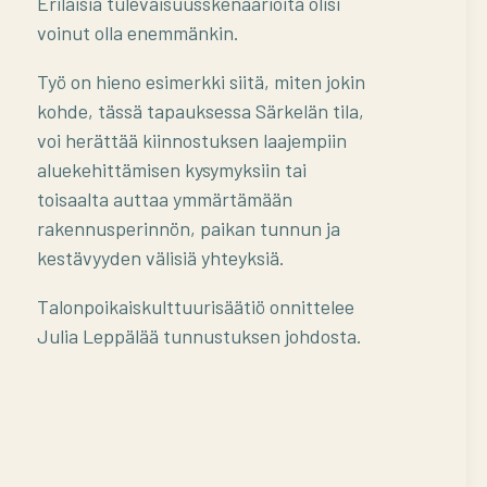
Erilaisia tulevaisuusskenaarioita olisi
voinut olla enemmänkin.
Työ on hieno esimerkki siitä, miten jokin
kohde, tässä tapauksessa Särkelän tila,
voi herättää kiinnostuksen laajempiin
aluekehittämisen kysymyksiin tai
toisaalta auttaa ymmärtämään
rakennusperinnön, paikan tunnun ja
kestävyyden välisiä yhteyksiä.
Talonpoikaiskulttuurisäätiö onnittelee
Julia Leppälää tunnustuksen johdosta.