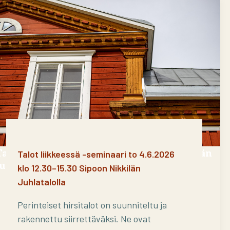
Talot liikkeessä -seminaari Sipoon Nikkilän
Talot liikkeessä -seminaari to 4.6.2026
Juhlatalolla 4.6.2026
klo 12.30–15.30 Sipoon Nikkilän
Juhlatalolla
Perinteiset hirsitalot on suunniteltu ja
rakennettu siirrettäväksi. Ne ovat