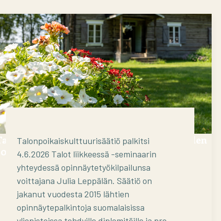
Talonpoikaiskulttuurisäätiö palkitsi vuoden
Talonpoikaiskulttuurisäätiö palkitsi
2025 parhaan opinnäytetyön
4.6.2026 Talot liikkeessä -seminaarin
yhteydessä opinnäytetyökilpailunsa
voittajana Julia Leppälän. Säätiö on
jakanut vuodesta 2015 lähtien
opinnäytepalkintoja suomalaisissa
yliopistoissa tehdyille diplomitöille ja pro