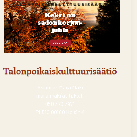
Kekri on
sadonkorjuu-
juhla
LUE LISÄÄ
Asiamies Maija Mäki
maija.maki(at)tpks.fi
050 379 7471
PL510 00100 Helsinki