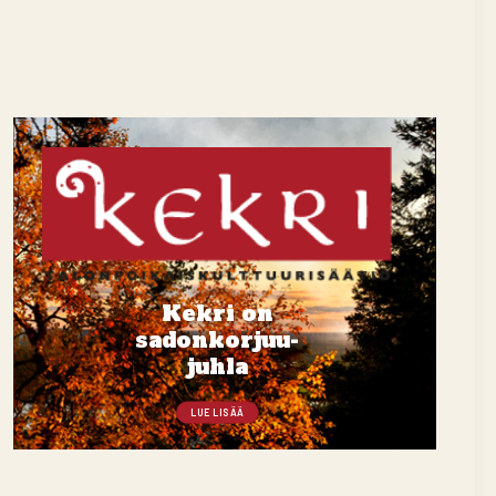
Kekri on
sadonkorjuu-
juhla
LUE LISÄÄ