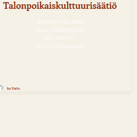
Asiamies Maija Mäki
maija.maki(at)tpks.fi
050 379 7471
PL510 00100 Helsinki
by Satu