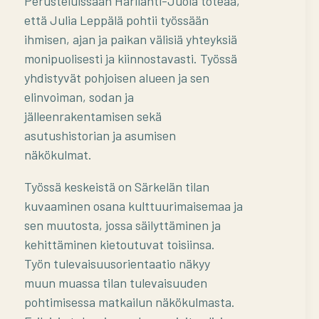
Perusteluissaan Harilahti-Juola toteaa,
että Julia Leppälä pohtii työssään
ihmisen, ajan ja paikan välisiä yhteyksiä
monipuolisesti ja kiinnostavasti. Työssä
yhdistyvät pohjoisen alueen ja sen
elinvoiman, sodan ja
jälleenrakentamisen sekä
asutushistorian ja asumisen
näkökulmat.
Työssä keskeistä on Särkelän tilan
kuvaaminen osana kulttuurimaisemaa ja
sen muutosta, jossa säilyttäminen ja
kehittäminen kietoutuvat toisiinsa.
Työn tulevaisuusorientaatio näkyy
muun muassa tilan tulevaisuuden
pohtimisessa matkailun näkökulmasta.