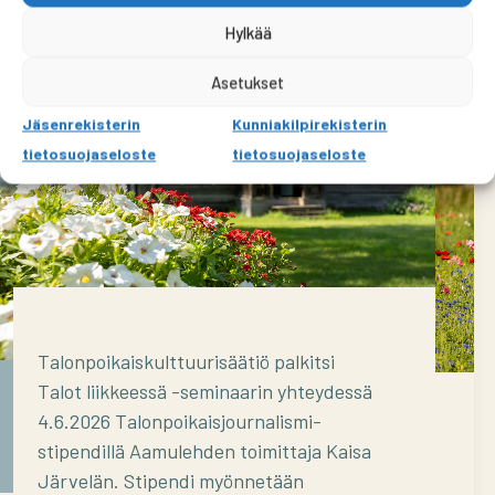
Hylkää
Asetukset
Jäsenrekisterin
Kunniakilpirekisterin
tietosuojaseloste
tietosuojaseloste
Talonpoikaiskulttuurisäätiö palkitsi
Talonpoikaisjournalismi-stipendi
Talot liikkeessä -seminaarin yhteydessä
Talonpoikaiskulttuurisäätiö palkitsi
4.6.2026 Talonpoikaisjournalismi-
vuoden 2025 parhaan opinnäytetyön
stipendillä Aamulehden toimittaja Kaisa
Järvelän. Stipendi myönnetään