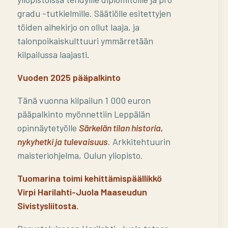
gradu -tutkielmille. Säätiölle esitettyjen
töiden aihekirjo on ollut laaja, ja
talonpoikaiskulttuuri ymmärretään
kilpailussa laajasti.
Vuoden 2025 pääpalkinto
Tänä vuonna kilpailun 1 000 euron
pääpalkinto myönnettiin Leppälän
opinnäytetyölle
Särkelän tilan historia,
nykyhetki ja tulevaisuus
. Arkkitehtuurin
maisteriohjelma, Oulun yliopisto.
Tuomarina toimi kehittämispäällikkö
Virpi Harilahti-Juola Maaseudun
Sivistysliitosta.