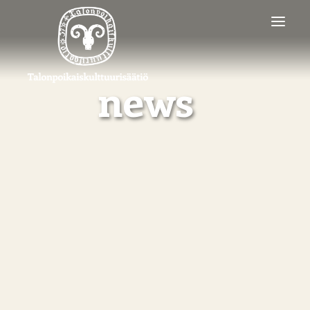
news
SEARCH