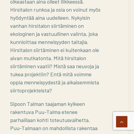
oikeastaan aina olleet liikkeessä.
Hirsitalon runkoa ja osia on voinut myös
hyödyntää aina uudelleen. Nykyisin
vanhan hirsitalon siirtäminen on
ekologinen ja vastuullinen valinta, joka
kunnioittaa menneisyyden taitajia.
Hirsitalon siirtäminen ei kuitenkaan ole
aivan mutkatonta. Mitä hirsitalon
siirtäminen vaatii? Mistä saa neuvoja ja
tukea projektiin? Entä mitä voimme
oppia menneisyydestä ja aikaisemmista
siirtoprojekteista?
Sipoon Talman taajaman kylkeen
rakentuva Puu-Talma etenee
parhaillaan kohti toteutusvaihetta.
Puu-Talmaan on mahdollista rakentaa