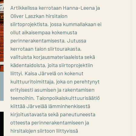
Artikkelissa kerrotaan Hanna-Leena ja
Oliver Laszkan hirsitalon
siirtoprojektista, jossa kummallakaan ei
ollut aikaisempaa kokemusta
perinnerakentamisesta. Jutussa
kerrotaan talon siirtourakasta,
valituista korjausmateriaaleista sekä
kädentaidoista, joita siirtoprojektiin
liittyi. Kaisa Järvelä on kokenut
kulttuuritoimittaja, joka on perehtynyt
Talot liikkeessä -seminaari Sipoon
Nikkilän Juhlatalolla 4.6.2026
erityisesti asumisen ja rakentamisen
teemoihin. Talonpoikaiskulttuurisäätiö
kiittää Järvelää lämminhenkisestä
kirjoitustavasta sekä paneutuneesta
otteesta perinnerakentamiseen ja
hirsitalojen siirtoon liittyvissä