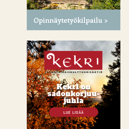
Opinnäytetyökilpailu
Kekri on
sadonkorjuu-
juhla
LUE LISÄÄ