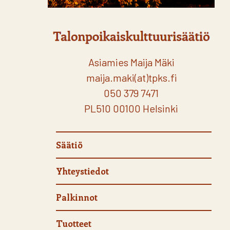
Asiamies Maija Mäki
maija.maki(at)tpks.fi
050 379 7471
PL510 00100 Helsinki
Säätiö
Yhteystiedot
Palkinnot
Tuotteet