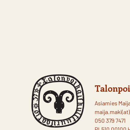
Talonpoi
Asiamies Maij
maija.maki(at)
050 379 7471
PL510 00100 H