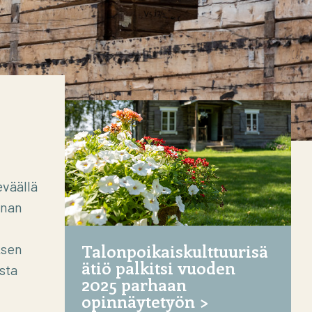
eväällä
nnan
Talonpoikaiskulttuurisä
ksen
ätiö palkitsi vuoden
ista
2025 parhaan
opinnäytetyön