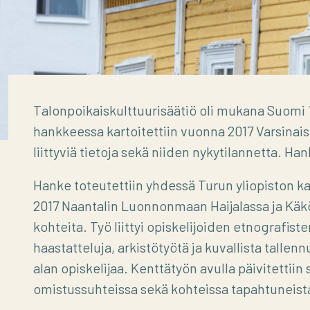
Talonpoikaiskulttuurisäätiö oli mukana Suom
hankkeessa kartoitettiin vuonna 2017 Varsinai
liittyviä tietoja sekä niiden nykytilannetta. Ha
Hanke toteutettiin yhdessä Turun yliopiston ka
2017 Naantalin Luonnonmaan Haijalassa ja Käkö
kohteita. Työ liittyi opiskelijoiden etnografis
haastatteluja, arkistötyötä ja kuvallista tal
alan opiskelijaa. Kenttätyön avulla päivitettiin
omistussuhteissa sekä kohteissa tapahtuneist