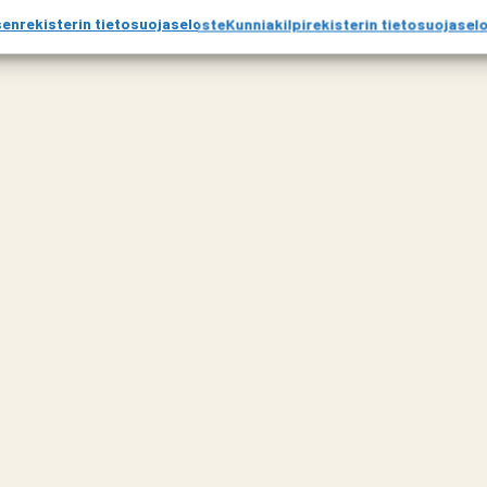
enrekisterin tietosuojaseloste
Kunniakilpirekisterin tietosuojasel