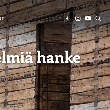
OT
lmiä hanke