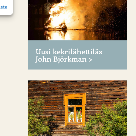
oste
Uusi kekrilähettiläs
John Björkman