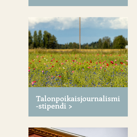
Talonpoikaisjournalismi
-stipendi