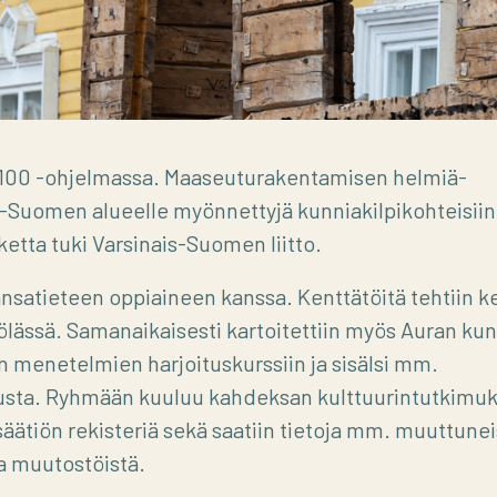
i 100 -ohjelmassa. Maaseuturakentamisen helmiä-
s-Suomen alueelle myönnettyjä kunniakilpikohteisiin
nketta tuki Varsinais-Suomen liitto.
nsatieteen oppiaineen kanssa. Kenttätöitä tehtiin k
lässä. Samanaikaisesti kartoitettiin myös Auran ku
ten menetelmien harjoituskurssiin ja sisälsi mm.
lennusta. Ryhmään kuuluu kahdeksan kulttuurintutkimu
 säätiön rekisteriä sekä saatiin tietoja mm. muuttune
a muutostöistä.