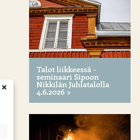
Talot liikkeessä -
seminaari Sipoon
Nikkilän Juhlatalolla
4.6.2026