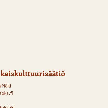
kaiskulttuurisäätiö
a Mäki
tpks.fi
elsinki