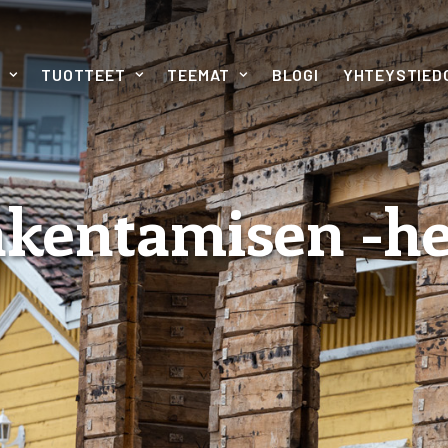
TUOTTEET
TEEMAT
BLOGI
YHTEYSTIED
kentamisen -he