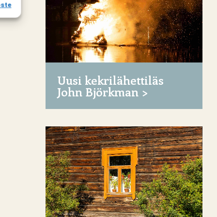
oste
Uusi kekrilähettiläs
John Björkman