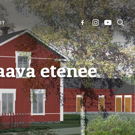
OT
ava etenee