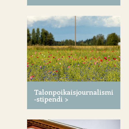
Talonpoikaisjournalismi
-stipendi