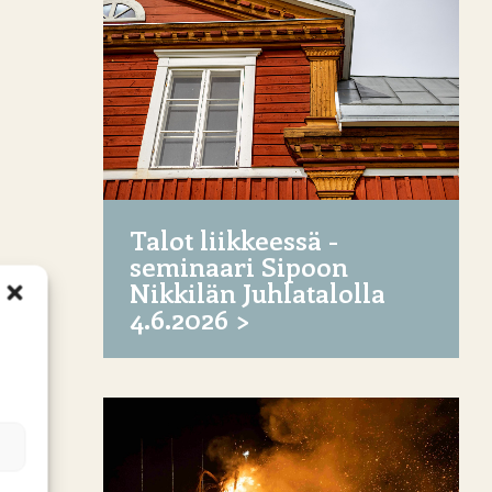
Talot liikkeessä -
seminaari Sipoon
Nikkilän Juhlatalolla
4.6.2026