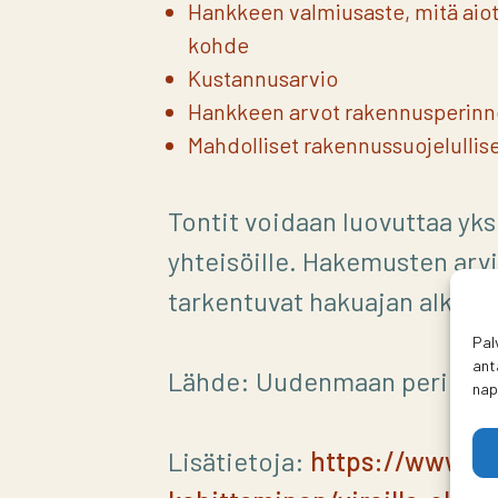
Hankkeen valmiusaste, mitä aiot
kohde
Kustannusarvio
Hankkeen arvot rakennusperinnö
Mahdolliset rakennussuojelullis
Tontit voidaan luovuttaa yksit
yhteisöille. Hakemusten arvi
tarkentuvat hakuajan alkuu
Pal
ant
Lähde: Uudenmaan perinnek
nap
Lisätietoja:
https://www.sip