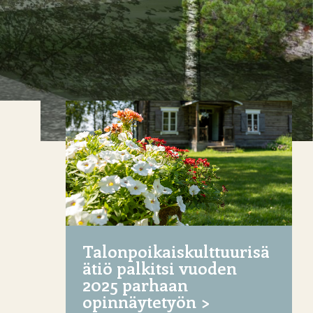
Talonpoikaiskulttuurisä
ätiö palkitsi vuoden
2025 parhaan
opinnäytetyön