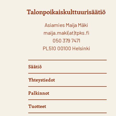
Asiamies Maija Mäki
maija.maki(at)tpks.fi
050 379 7471
PL510 00100 Helsinki
Säätiö
Yhteystiedot
Palkinnot
Tuotteet