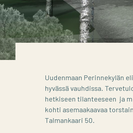
Uudenmaan Perinnekylän eli
hyvässä vauhdissa. Tervetu
hetkiseen tilanteeseen ja m
kohti asemaakaavaa torstaina
Talmankaari 50.