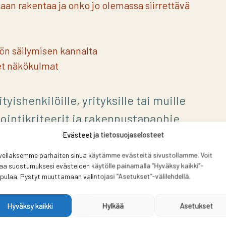
aan rakentaa ja onko jo olemassa siirrettävä
n säilymisen kannalta
et näkökulmat
yishenkilöille, yrityksille tai muille
ointikriteerit ja rakennustapaohje
n mennessä.
Evästeet ja tietosuojaselosteet
vellaksemme parhaiten sinua käytämme evästeitä sivustollamme. Voit
aa suostumuksesi evästeiden käytölle painamalla ”Hyväksy kaikki”-
ylä
pulaa. Pystyt muuttamaan valintojasi "Asetukset"-välilehdellä.
Hyväksy kaikki
Hylkää
Asetukset
oo.fi/kaavoitus-ja-