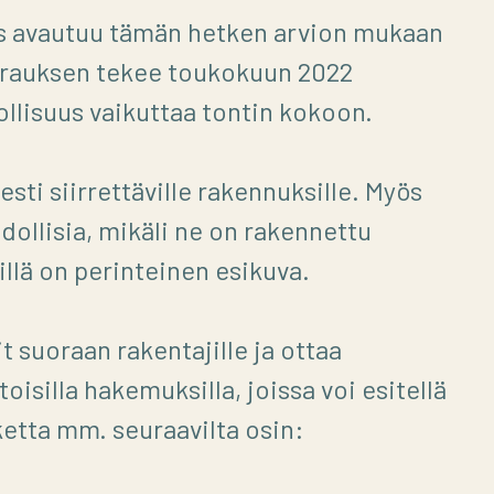
s avautuu tämän hetken arvion mukaan
varauksen tekee toukokuun 2022
lisuus vaikuttaa tontin kokoon.
esti siirrettäville rakennuksille. Myös
ollisia, mikäli ne on rakennettu
illä on perinteinen esikuva.
t suoraan rakentajille ja ottaa
isilla hakemuksilla, joissa voi esitellä
etta mm. seuraavilta osin: