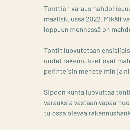
Tonttien varausmahdollisuu
maaliskuussa 2022. Mikäli 
loppuun mennessä on mahdol
Tontit luovutetaan ensisijais
uudet rakennukset ovat mahd
perinteisin menetelmin ja ni
Sipoon kunta luovuttaa tonti
varauksia vastaan vapaamuoto
tulossa olevaa rakennushank