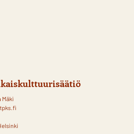
kaiskulttuurisäätiö
a Mäki
tpks.fi
elsinki