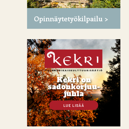
Opinnäytetyökilpailu
Kekri on
sadonkorjuu-
juhla
LUE LISÄÄ