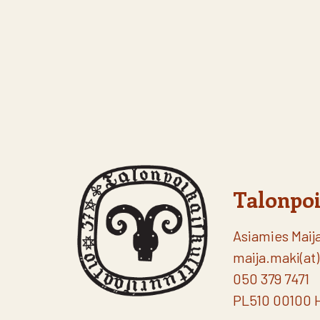
Talonpoi
Asiamies Maij
maija.maki(at)
050 379 7471
PL510 00100 H