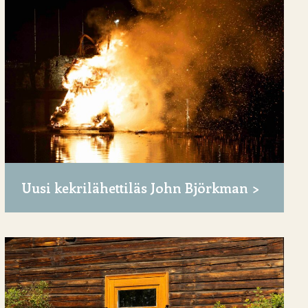
Uusi kekrilähettiläs John Björkman