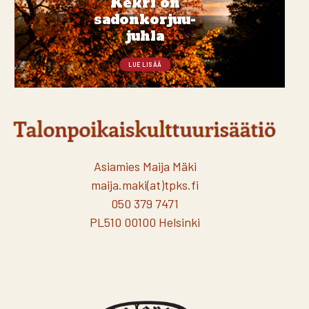
Kekri on
sadonkorjuu-
juhla
LUE LISÄÄ
Asiamies Maija Mäki
maija.maki(at)tpks.fi
050 379 7471
PL510 00100 Helsinki