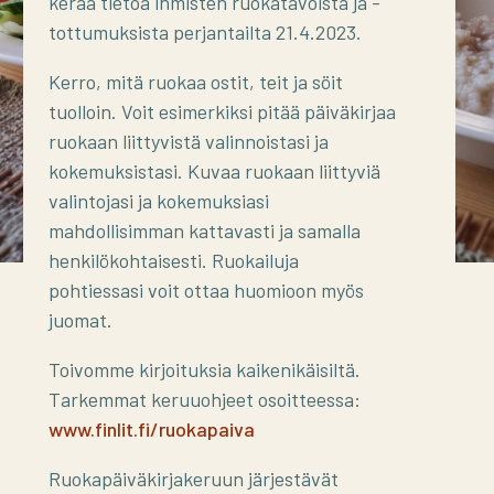
kerää tietoa ihmisten ruokatavoista ja -
tottumuksista perjantailta 21.4.2023.
Kerro, mitä ruokaa ostit, teit ja söit
tuolloin. Voit esimerkiksi pitää päiväkirjaa
ruokaan liittyvistä valinnoistasi ja
kokemuksistasi. Kuvaa ruokaan liittyviä
valintojasi ja kokemuksiasi
mahdollisimman kattavasti ja samalla
henkilökohtaisesti. Ruokailuja
pohtiessasi voit ottaa huomioon myös
juomat.
Toivomme kirjoituksia kaikenikäisiltä.
Tarkemmat keruuohjeet osoitteessa:
www.finlit.fi/ruokapaiva
Ruokapäiväkirjakeruun järjestävät