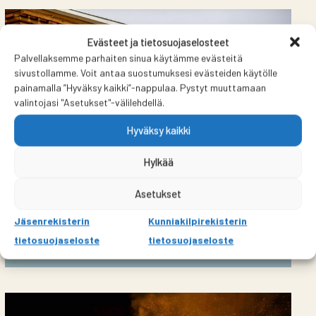
Evästeet ja tietosuojaselosteet
Palvellaksemme parhaiten sinua käytämme evästeitä
sivustollamme. Voit antaa suostumuksesi evästeiden käytölle
painamalla ”Hyväksy kaikki”-nappulaa. Pystyt muuttamaan
valintojasi "Asetukset"-välilehdellä.
Hyväksy kaikki
Hylkää
Asetukset
Jäsenrekisterin
Kunniakilpirekisterin
Talot liikkeessä -seminaari Sipoon
Nikkilän Juhlatalolla 4.6.2026
tietosuojaseloste
tietosuojaseloste