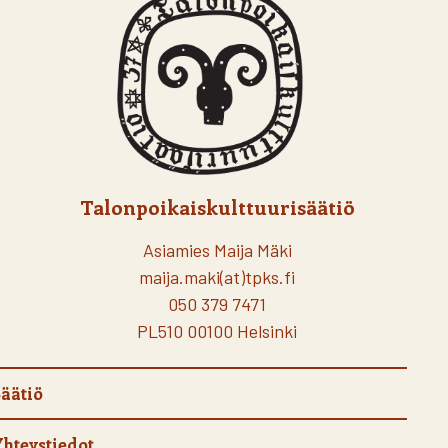
Talonpoikaiskulttuurisäätiö
Asiamies Maija Mäki
maija.maki(at)tpks.fi
050 379 7471
PL510 00100 Helsinki
äätiö
hteystiedot