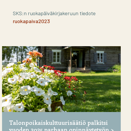
SKS:n ruokapäiväkirjakeruun tiedote
ruokapaiva2023
Talonpoikaiskulttuurisäätiö palkitsi
vuoden 2025 parhaan opinnäytetyön