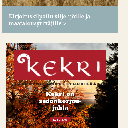
Kirjoituskilpailu viljelijöille ja
maatalousyrittäjille
Kekri on
sadonkorjuu-
juhla
LUE LISÄÄ