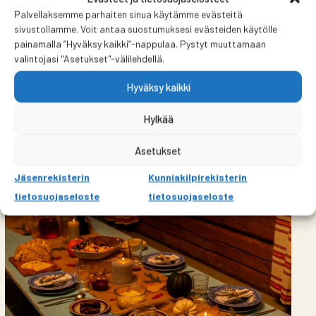
Palvellaksemme parhaiten sinua käytämme evästeitä
sivustollamme. Voit antaa suostumuksesi evästeiden käytölle
painamalla ”Hyväksy kaikki”-nappulaa. Pystyt muuttamaan
valintojasi "Asetukset"-välilehdellä.
Hyväksy kaikki
Hylkää
Talonpoikaiskulttuurisäätiölle
Kulttuurikuokka-tunnustuspalkinto
Asetukset
Jäsenrekisterin
Kunniakilpirekisterin
tietosuojaseloste
tietosuojaseloste