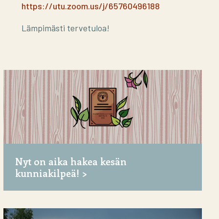
https://utu.zoom.us/j/65760496188
Lämpimästi tervetuloa!
Nyt on aika hakea kesän
kunniakilpeä!