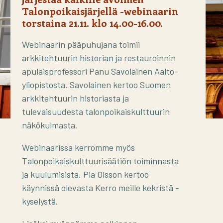
Talonpoikaisjärjellä -webinaarin
torstaina 21.11. klo 14.00-16.00.
Webinaarin pääpuhujana toimii
arkkitehtuurin historian ja restauroinnin
apulaisprofessori Panu Savolainen Aalto-
yliopistosta. Savolainen kertoo Suomen
arkkitehtuurin historiasta ja
tulevaisuudesta talonpoikaiskulttuurin
näkökulmasta.
Webinaarissa kerromme myös
Talonpoikaiskulttuurisäätiön toiminnasta
ja kuulumisista. Pia Olsson kertoo
käynnissä olevasta Kerro meille kekristä -
kyselystä.