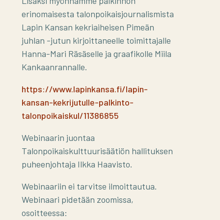
Lisäksi myönnämme palkinnon
erinomaisesta talonpoikaisjournalismista
Lapin Kansan kekriaiheisen Pimeän
juhlan -jutun kirjoittaneelle toimittajalle
Hanna-Mari Räsäselle ja graafikolle Miila
Kankaanrannalle.
https://www.lapinkansa.fi/lapin-
kansan-kekrijutulle-palkinto-
talonpoikaiskul/11386855
Webinaarin juontaa
Talonpoikaiskulttuurisäätiön hallituksen
puheenjohtaja Ilkka Haavisto.
Webinaariin ei tarvitse ilmoittautua.
Webinaari pidetään zoomissa,
osoitteessa: