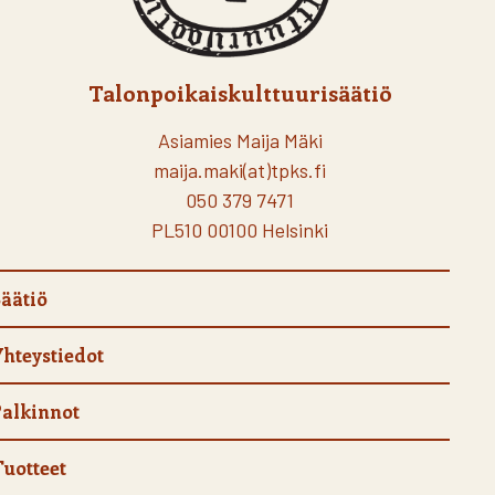
Talonpoikaiskulttuurisäätiö
Asiamies Maija Mäki
maija.maki(at)tpks.fi
050 379 7471
PL510 00100 Helsinki
äätiö
hteystiedot
alkinnot
uotteet